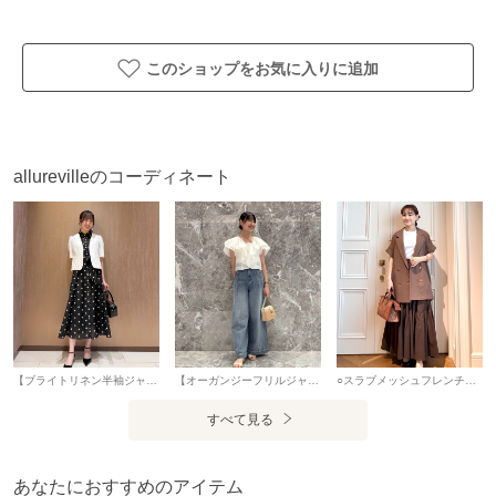
※照明の関係により、実際よりも色味が違って見える場合が
ございます。
またパソコン・スマートフォンなどの環境により、製品と画
このショップをお気に入りに追加
像のカラーが異なる場合もございます。
予めご了承ください。
アイテム情報
allurevilleのコーディネート
配送料
送料無料
（税込5,000円以上ご購入で送料無料）
商品コード
21261010080
性別タイプ
レディース
カテゴリ
アウター
テーラードジャケット
【ブライトリネン半袖ジャケット】 着用サイズ：2(M) 麻混の清涼感のある半袖ジャケットです。 ミニマムなサイジングで女性らしく着ていただけます。 コンパクトに見えますが着心地はフィットしすぎず、程よく身体に沿うサイズ感です。 肩はギャザーの入ったパフのデザインですが、肩が大きく見えるシルエットではないので安心◎ バランスのとりやすい着丈でワンピースの羽織りにも。 また、インナーにキャミソールやタンクトップを着てサラッと羽織り、デニムやフレアスカートと合わせるのもオススメです。 【サンフラワープリントギャザースカート】 着用サイズ：2(M) 大きめのドット柄で子どもっぽくならずに少しレトロで大人っぽく着ていただけます。 キャミソールタイプのペチコートが付いており、透けることを気にしなくて良いのも嬉しいポイント。 お袖もフレンチスリーブのデザインで1枚で着ても安心感があります。 オーガン生地はチクチク感がなくストレスなく、またウエストもシェイプされたデザインですが窮屈感が無いので着心地も◎ リボンもワンピースと同じくハリのある少し固めの生地を使用しているので型崩れせず、ボリューム感がありアクセントになります。 ドット柄はカジュアル寄りですが、首元までしっかりボタンを閉めたら会食などの少しかしこまった場所でも着ていただけるのでデイリーから幅広いシーンで活躍する1枚です。 また、デニムやタンクトップをインナーに着て羽織りで着るのもオススメです。 ※手洗い可能 スタッフ身長：163cm
【オーガンジーフリルジャケット】 【着用サイズ 02 / 普段サイズ01】 オーガンジーを使用したフリルジャケットです。 透け感のある軽やかな素材で涼しく、コンパクトな丈感なので、ボトムともバランス良くお召しいただけます。 ボリューム感があるのでシンプルなアイテムと合わせるのが個人的にオススメです！ 合わせるアイテムによりキレイめにも、私の様にデニムのアイテムと合わせるとカジュアルダウンしてお楽しみいただけます。 透け感…あり 光沢感…ややあり 生地の厚さ…薄手 生地の重さ…軽い 裏地…なし 伸縮性…なし スタッフ身長 165㎝
○スラブメッシュフレンチジャケット 着用サイズ / 1 さらっと着やすいおしゃれアイテムのジャケット。 袖のデザインが二の腕や肩周りをカバーしてくれます。 ボディラインを拾わない絶妙なシルエット。 肩がとても楽でカーディガン感覚で着ていただけます。 少しシアー感があり、 季節の変わり目に重宝するアイテムです。 実際に着てみると シアー感があまり分からないので、 春夏の羽織はもちろん、秋口まで着ていただけます。 ヒップが隠れる丈感で、気になるヒップ周りを綺麗にカバーし、 ボトムスを選ばない優秀アイテムです。 ブラウスやワンピースなどを合わせてきちんとした印象で、 デニムやカットソーでカジュアルな合わせもおすすめ◎ ○バイヤス切替ギャザースカート 着用サイズ / 1 切り替えギャザーがポイントのスカート。 歩くとふわっと広がる女性らしいシルエットで、 ウエスト周りはすっきりと綺麗なラインです。 とても軽い着心地で、 サイドとバックウエストがゴムになっている為、 ストレスフリーな着心地です。 フロント部分はゴムになっていないので、 トップスをインしてもお腹周りがもたつかず 綺麗に着ていただけます。 シワになりにくくご自宅でお手入れ可能の優秀なアイテム。 トップスの合わせによってオールシーズン着用可能です。 少し前後差があるのも可愛いポイント。 私の身長でフラットシューズで履くことができました。 小柄な方はウエストを一折りしていただくのも◎ 幅広い身長の方におすすめです。 ホワイトは濃い色のトップスをインすると 少し透けますが裏地も付いているので インナーのラインが見えることはありません。 ホワイト以外のカラーは透け感はありません。 スタッフ身長 147㎝
素材
表地：綿78％ 麻22％ 裏地：ポリエステル100％
すべて見る
製造国
詳細は下記よりお問い合わせください
あなたにおすすめのアイテム
ギフト
可