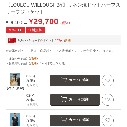
【LOULOU WILLOUGHBY】リネン混ドットハーフス
リーブジャケット
¥29,700
¥59,400
→
（税込）
50%OFF
送料無料
タカシマヤカードのポイント
297pt
(
詳細
)
※表示のポイント数は、商品ポイントと決済ポイントの合計目安となります。
返品不可商品
（
詳細
）
お取寄せ商品
（
詳細
）
4～7日
で出荷可能
01(S)
カートに追加
在庫○
お取寄せ
ホワイト系 (08)
02(M)
カートに追加
在庫○
お取寄せ
01(S)
カートに追加
在庫○
お取寄せ