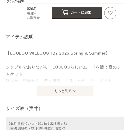
ブラック系 (98)
02(M)
カートに追加
在庫○
お取寄せ
アイテム説明
【LOULOU WILLOUGHBY 2026 Spring & Summer】
シンプルでありながら、LOULOUらしいムードを纏う夏のジ
ャケット。
軽やかに羽織れる一着を目指して生まれたシリーズです。
もっと見る
リネンコットンの表情感のあるベースに、ドット柄をプリン
トしたオリジナル素材を使用。
サイズ表（実寸）
適度な厚みがあり、端境期から真夏まで爽やかに着用いただ
けます。
01(S):肩幅40 バスト101 袖丈22.5 着丈71
02(M):肩幅41 バスト104 袖丈23 着丈72
カジュアルにもオフィスシーンにも対応できる、汎用性の高