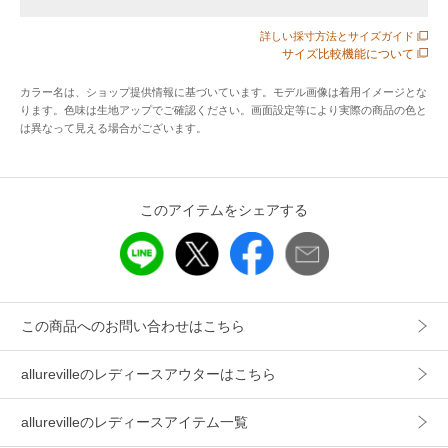
いデザイン。
詳しい採寸方法とサイズガイド
シンプルなインナーに合わせるだけで、スタイリングが完成
サイズ比較機能について
するのも魅力です。
カラー名は、ショップ提供情報に基づいています。モデル画像は着用イメージとな
ります。色味は生地アップでご確認ください。画面設定等により実際の商品の色と
裏地には高級ジョーゼット素材を採用。
は異なって見える場合がございます。
通気性に優れ、ドライタッチで吸水速乾性も備え、夏でも快
適な着心地を叶えます。
同素材のパンツ（品番：21261012120）とのセットアップコ
このアイテムをシェアする
ーデもお勧めです。
【スタッフコメント】
ハーフスリーブの軽やかなシルエットと旬なデザインで羽織
るだけで決まるアイテム。
この商品へのお問い合わせはこちら
テーラードジャケットほどかしこまりすぎず、カーディガ
ン・シャツの代わりに着ていただけます。
allurevilleのレディースアウターはこちら
セットアップのパンツと合わせて着るのがオススメですが、
デニムやロングスカート、ワンピースとの相性も◎
allurevilleのレディースアイテム一覧