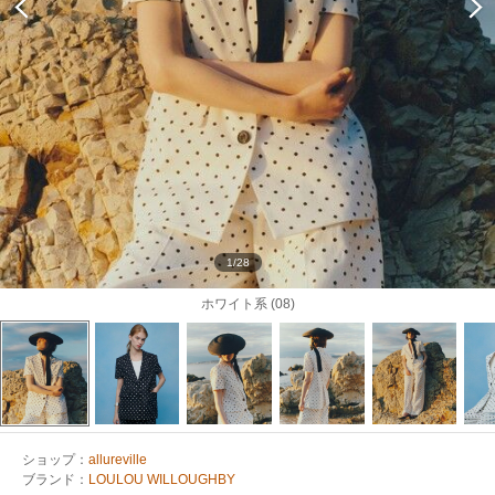
1/28
ホワイト系 (08)
ショップ：
allureville
ブランド：
LOULOU WILLOUGHBY