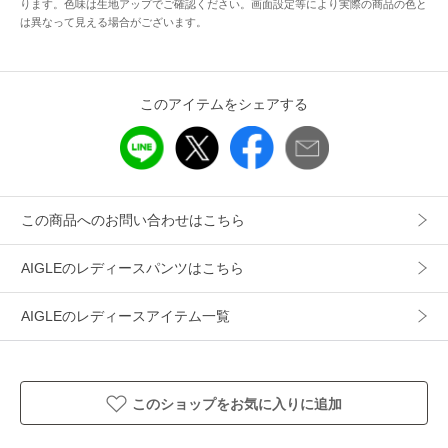
ります。色味は生地アップでご確認ください。画面設定等により実際の商品の色と
性別タイプ
レディース
は異なって見える場合がございます。
カテゴリ
パンツ
ショート・ハーフ・半端丈パンツ
素材
本体：綿96% ポリウレタン4%
このアイテムをシェアする
製造国
詳細は下記よりお問い合わせください
ギフト
可
この商品へのお問い合わせはこちら
AIGLEのレディースパンツはこちら
AIGLEのレディースアイテム一覧
このショップをお気に入りに追加