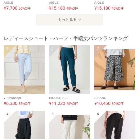
AIGLE
AIGLE
AIGLE
¥7,700
¥15,180
¥15,180
50%OFF
40%OFF
40%OFF
もっと見る
レディースショート・ハーフ・半端丈パンツランキング
1
2
3
7-IDconcept
HIROKO BIS
PISANO
¥6,336
¥11,220
¥10,450
52%OFF
40%OFF
50%OFF
4
5
6