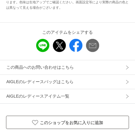
ります。色味は生地アップでご確認ください。画面設定等により実際の商品の色と
は異なって見える場合がございます。
アイテム情報
配送料
送料無料
（税込5,000円以上ご購入で送料無料）
このアイテムをシェアする
商品コード
ONHBP53
性別タイプ
レディース
カテゴリ
バッグ
リュック・バックパック
この商品へのお問い合わせはこちら
素材
本体: 100% ポリエステル / 裏地: 100% ポリエス
AIGLEのレディースバッグはこちら
テル
製造国
詳細は下記よりお問い合わせください
AIGLEのレディースアイテム一覧
ギフト
可
このショップをお気に入りに追加