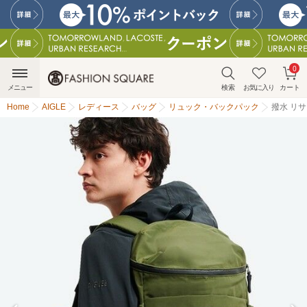
0
メニュー
検索
お気に入り
カート
Home
AIGLE
レディース
バッグ
リュック・バックパック
撥水 リサ