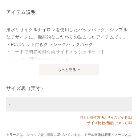
アイテム説明
撥水リサイクルナイロンを使用したバックパック。シンプル
なデザインに、機能的なこだわりの詰まったアイテムです。
・PCポケット付きクラシックバックパック
・コードで調節可能な両サイドメッシュポケット
・ジッパー開閉のメインルーム
・フロントジッパーポケット
もっと見る
・上部ジッパーポケット
・メインルームの内側にメッシュポケット
サイズ表（実寸）
・背面にベルクロテープ付きPCポケット
・PCポケットに使いやすい2つの追加ポケット
・バッグにAIGLEパッチロゴ
-
・撥水
詳しい採寸方法とサイズガイド
・AIGLE FOR TOMORROW（再生素材や環境に配慮した生
サイズ比較機能について
産背景を持つ商品）
・サイズ: W27xH47.5xD18cm / 容量: 20L
カラー名は、ショップ提供情報に基づいています。モデル画像は着用イメージとな