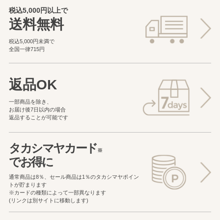
税込5,000円以上で
送料無料
税込5,000円未満で
全国一律715円
返品OK
一部商品を除き、
お届け後7日以内の場合
返品することが可能です
タカシマヤカード
※
でお得に
通常商品は8％、セール商品は1％の
タカシマヤポイン
トが貯まります
※カードの種類によって一部異なります
(リンクは別サイトに移動します)