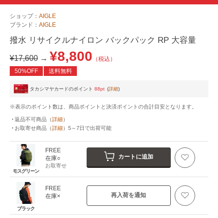
ショップ：
AIGLE
ブランド：
AIGLE
撥水 リサイクルナイロン バックパック RP 大容量
¥8,800
¥17,600
→
（税込）
50%OFF
送料無料
タカシマヤカードのポイント
88pt
(
詳細
)
※表示のポイント数は、商品ポイントと決済ポイントの合計目安となります。
返品不可商品
（
詳細
）
お取寄せ商品
（
詳細
）
5～7日
で出荷可能
FREE
カートに追加
在庫○
お取寄せ
モスグリーン
FREE
再入荷を通知
在庫×
ブラック