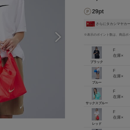
29pt
さらにタカシマヤカ
※表示のポイント数は、商品ポ
F
在庫×
ブラック
F
在庫×
ブルー
F
在庫×
サックスブルー
F
在庫×
レッド