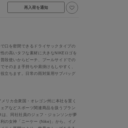
再入荷を通知
ルで口を密閉できるドライサックタイプの
性の高いタフな素材に大きなNIKEロゴを
、普段使いからビーチ、プールサイドでの
きでそのまま手持ちや肩掛けもしやすく、
に役立ちます。日常の雨対策用サブバッグ
.)は、アメリカ合衆国・オレゴン州に本社を置く
ウェアなどスポーツ関連商品を扱うブラン
由来は、同社社員のジェフ・ジョンソンが夢
の女神「ニーケー (Nike)」から。イノ