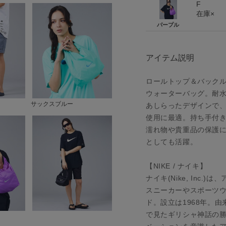
F
在庫×
パープル
アイテム説明
ロールトップ＆バック
ウォーターバッグ。耐水
サックスブルー
あしらったデザインで
使用に最適。持ち手付
濡れ物や貴重品の保護
としても活躍。
【NIKE / ナイキ】
ナイキ(Nike, Inc
スニーカーやスポーツ
ド。設立は1968年。
で見たギリシャ神話の勝利