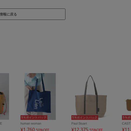
情報に戻る
5％ポイントバック
5％ポイントバック
5％
RE
human woman
Paul Stuart
CAST:
¥1,760
¥12,375
¥11
50%OFF
55%OFF