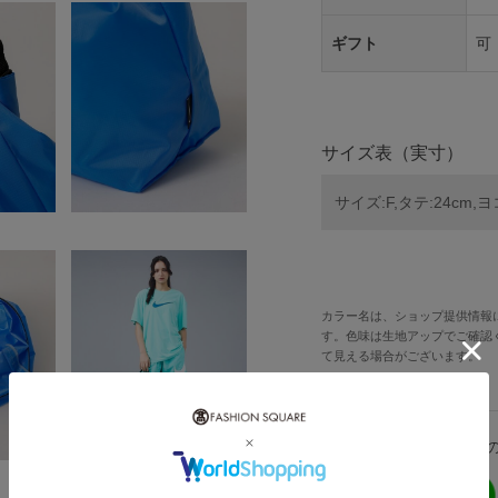
ギフト
可
サイズ表（実寸）
サイズ:F,タテ:24cm,ヨコ
カラー名は、ショップ提供情報
す。色味は生地アップでご確認
て見える場合がございます。
こ