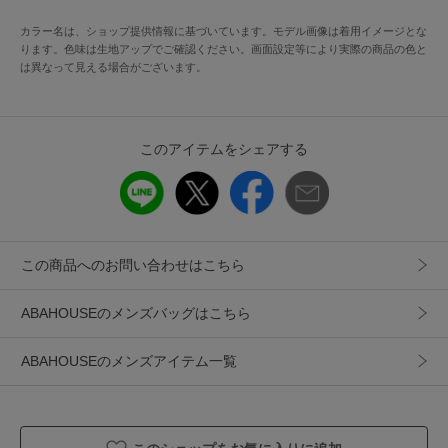
り、世界のトップを走るスポーツ&フィットネスカンパニーで
ある。
カラー名は、ショップ提供情報に基づいています。モデル画像は着用イメージとな
ります。色味は生地アップでご確認ください。画面設定等により実際の商品の色と
は異なって見える場合がございます。
アイテム情報
このアイテムをシェアする
配送料
送料無料
（税込5,000円以上ご購入で送料無料）
商品コード
04520054502
性別タイプ
メンズ
この商品へのお問い合わせはこちら
カテゴリ
バッグ
トートバッグ
ABAHOUSEのメンズバッグはこちら
素材
ポリエステル100%
製造国
詳細は下記よりお問い合わせください
ABAHOUSEのメンズアイテム一覧
ギフト
可