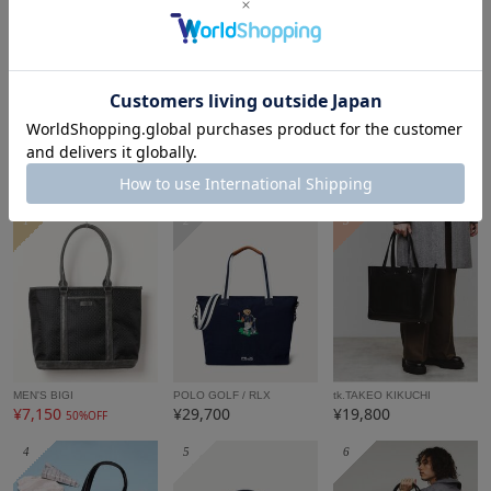
ABAHOUSE
ABAHOUSE
ABAHOUSE
¥5,170
¥7,590
¥7,590
もっと見る
メンズトートバッグランキング
1
2
3
MEN'S BIGI
POLO GOLF / RLX
tk.TAKEO KIKUCHI
¥7,150
¥29,700
¥19,800
50%OFF
4
5
6