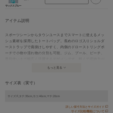
サックスブルー
アイテム説明
スポーツシーンからタウンユースまでスマートに使えるメッ
シュ素材を採用したトートバッグ。長めのロゴ入りショルダ
ーストラップで肩掛けしやすく、内側のドローストリングポ
ーチで小物や濡れ物の分別も可能。ジム、プール、ビーチ、
普段使いまで幅広く活躍するデザインです。軽くて収納力が
あり、見た目にもスポーティーな一品。
もっと見る
【NIKE / ナイキ】
サイズ表（実寸）
ナイキ(Nike, Inc.)は、アメリカ合衆国・オレゴン州に本社を
置くスニーカーやスポーツウェアなどスポーツ関連商品を扱
うブランド。設立は1968年。由来は、同社社員のジェフ・ジ
サイズ:F,タテ:35cm,ヨコ:46cm,マチ:20cm
ョンソンが夢で見たギリシャ神話の勝利の女神「ニーケー
詳しい採寸方法とサイズガイド
(Nike)」から。イノベーションを意識したアイテム展開によ
サイズ比較機能について