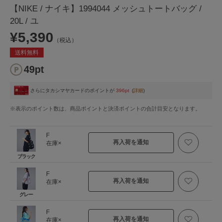
【NIKE / ナイキ】1994044 メッシュトートバッグ /
20L / ユ
¥5,390
（税込）
送料無料
49pt
さらにタカシマヤカードのポイントが
396pt
(
詳細
)
※表示のポイント数は、商品ポイントと決済ポイントの合計目安となります。
F
再入荷を通知
在庫×
ブラック
F
再入荷を通知
在庫×
グレー
F
再入荷を通知
在庫×