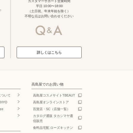
カスタマーサポート営業時間
平日 10:00〜18:00
す
（土日祝、年末年始を除く）
不明な点はお問い合わせください
詳しくはこちら
高島屋でのお買い物
について
高島屋コスメサイトTBEAUT
EHYO
高島屋オンラインストア
ze
百貨店・SC（店舗一覧）
カタログ通販 タカシマヤ通
信販売
食料品宅配 ローズキッチン