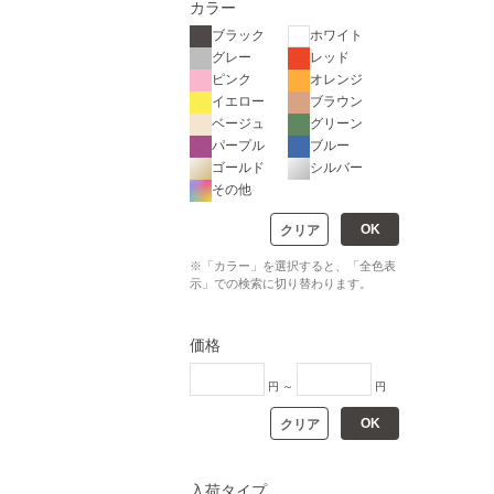
カラー
ブラック
ホワイト
グレー
レッド
ピンク
オレンジ
イエロー
ブラウン
ベージュ
グリーン
パープル
ブルー
ゴールド
シルバー
その他
OK
クリア
※「カラー」を選択すると、「全色表
示」での検索に切り替わります。
価格
円 ～
円
OK
クリア
入荷タイプ