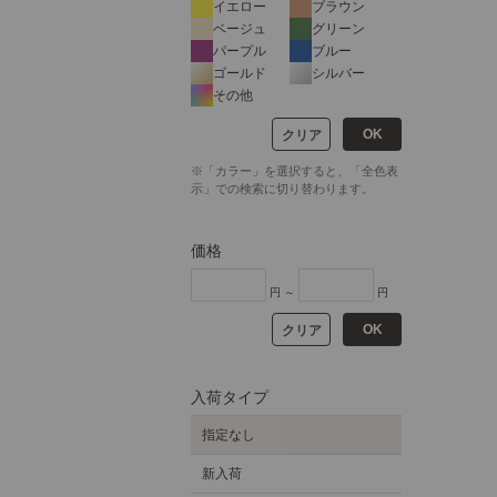
イエロー
ブラウン
ベージュ
グリーン
パープル
ブルー
ゴールド
シルバー
その他
OK
クリア
※「カラー」を選択すると、「全色表
示」での検索に切り替わります。
価格
円 ～
円
OK
クリア
入荷タイプ
指定なし
新入荷