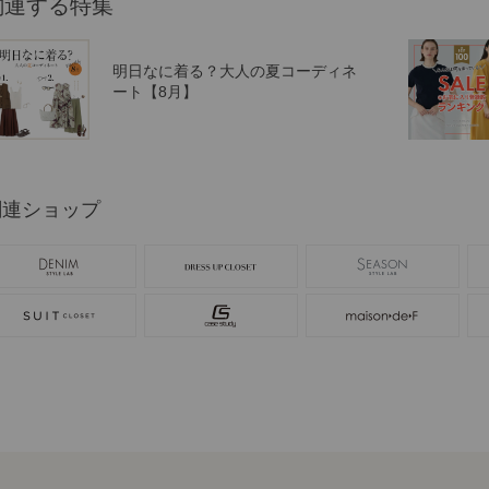
関連する特集
明日なに着る？大人の夏コーディネ
ート【8月】
関連ショップ