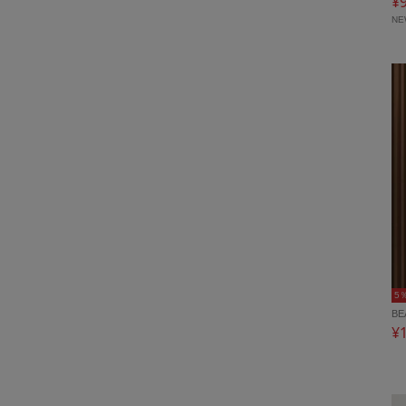
¥
N
5
BE
¥