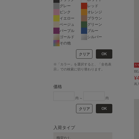
グレー
レッド
ピンク
オレンジ
イエロー
ブラウン
ベージュ
グリーン
パープル
ブルー
ゴールド
シルバー
その他
OK
クリア
※「カラー」を選択すると、「全色表
5
示」での検索に切り替わります。
BE
¥
再
価格
円 ～
円
OK
クリア
入荷タイプ
指定なし