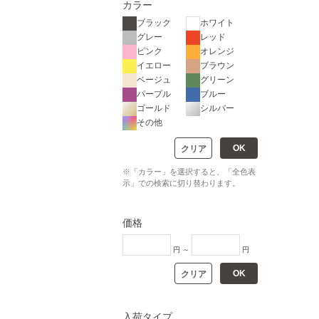
カラー
ブラック
ホワイト
グレー
レッド
ピンク
オレンジ
イエロー
ブラウン
ベージュ
グリーン
パープル
ブルー
ゴールド
シルバー
その他
OK
クリア
※「カラー」を選択すると、「全色表
示」での検索に切り替わります。
価格
円 ～
円
OK
クリア
入荷タイプ