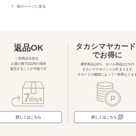
ートの実施、お直しサービスの提供に伴う高島屋店舗への商品配送、当社サービス
前のページに戻る
ネット事業及び広告事業に関する情報の紹介や広告及び宣伝、弊社で販売する商品や
トカードの利用履歴に関する問い合わせの対応のためであり、それ以外の目的で利用
定できる情報（氏名、住所、電話番号、メールアドレス等）を取得目的の範囲を超
タカシマヤカード
返品OK
委託はいたしません。
でお得に
一部商品を除き、
等）
お届け後7日以内の場合
通常商品は8％、セール商品は1％の
、及び個人情報の訂正、追加又は削除、利用目的の通知、利用又は提供の拒否につ
返品することが可能です
タカシマヤポイントが貯まります
場合は、弊社の手続きに従って速やかに対応します。
※カードの種類によって一部異なりま
基づく任意ですが、必要な情報が提供されない場合、上記1項のサービスが受けら
詳しくはこちら
詳しくはこちら
管理者を下記の者が担当いたしております。また個人情報管理に関する問い合わせ