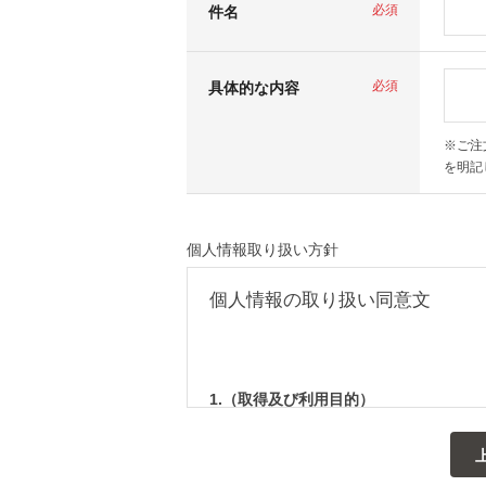
必須
件名
必須
具体的な内容
※ご注
を明記
個人情報取り扱い方針
個人情報の取り扱い同意文
1.（取得及び利用目的）
株式会社セレクトスクエア（以下「弊社」と
アドレスなどの個人を識別できる情報を取得
連絡、入会や退会手続き等の会員管理、メー