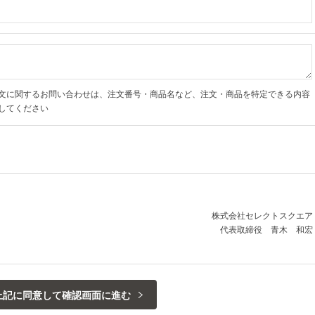
文に関するお問い合わせは、注文番号・商品名など、注文・商品を特定できる内容
してください
株式会社セレクトスクエア
代表取締役 青木 和宏
いう）は、会員になることを希望されるみなさまの氏名、住所、電話番号、メール
します。 取得の目的は、弊社で販売する商品の注文内容の確認、商品の発送及びご
上記に同意して確認画面に進む
ルマガジンの配信を希望される方へのメールマガジン配信、 ポイントサービス等の