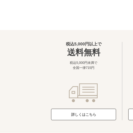
提供やご連絡、キャンペーン企画等やアンケ
に関する各種ご連絡、 弊社が行うインター
サービスに関する問合せの対応、 クレジッ
いたしません。
2.（委託・提供）
弊社は、法令で定める場合を除き、個人を特
税込5,000円以上で
えて当該個人の同意なしに第三者への提供や
送料無料
3.（個人情報又は第三者提供記録の開示
税込5,000円未満で
弊社は、個人情報又は第三者提供記録の開示
全国一律715円
いての依頼（以下、開示等という）を受けた
4.（個人情報提供の任意性）
個人情報の弊社への提供は、お客様の同意に
れない等の不利益が生じる場合があります。
5.（個人情報保護管理者及び問合せ先）
詳しくはこちら
当社では、個人情報を適切に保護するための
や開示等の依頼は、下記までご連絡下さい。