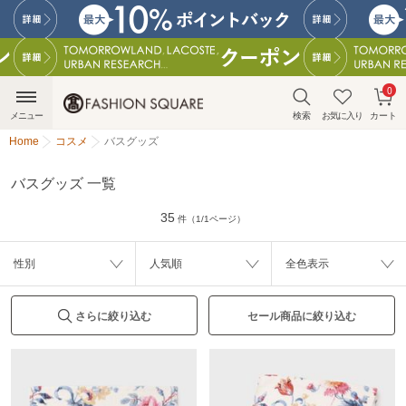
0
メニュー
検索
お気に入り
カート
Home
コスメ
バスグッズ
バスグッズ 一覧
35
件（1/1ページ）
性別
人気順
全色表示
さらに絞り込む
セール商品に絞り込む