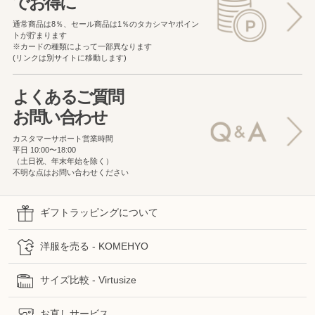
でお得に
通常商品は8％、セール商品は1％の
タカシマヤポイン
トが貯まります
※カードの種類によって一部異なります
(リンクは別サイトに移動します)
よくあるご質問
お問い合わせ
カスタマーサポート営業時間
平日 10:00〜18:00
（土日祝、年末年始を除く）
不明な点はお問い合わせください
ギフトラッピングについて
洋服を売る - KOMEHYO
サイズ比較 - Virtusize
お直しサービス