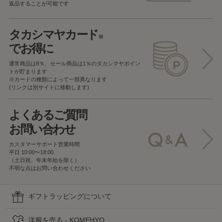
返品することが可能です
タカシマヤカード
※
でお得に
通常商品は8％、セール商品は1％の
タカシマヤポイン
トが貯まります
※カードの種類によって一部異なります
(リンクは別サイトに移動します)
よくあるご質問
お問い合わせ
カスタマーサポート営業時間
平日 10:00〜18:00
（土日祝、年末年始を除く）
不明な点はお問い合わせください
ギフトラッピングについて
洋服を売る - KOMEHYO