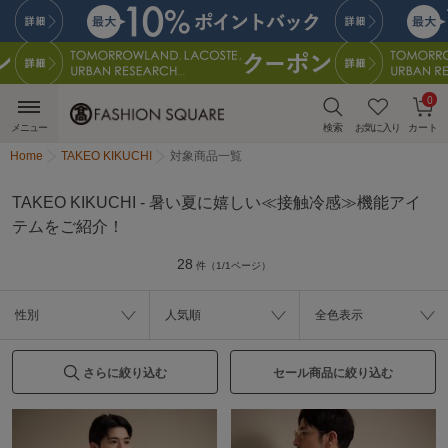
0
メニュー
検索
お気に入り
カート
Home
TAKEO KIKUCHI
対象商品一覧
TAKEO KIKUCHI - 暑い夏に嬉しい≪接触冷感≫機能アイ
テムをご紹介！
28
件（1/1ページ）
性別
人気順
全色表示
さらに絞り込む
セール商品に絞り込む