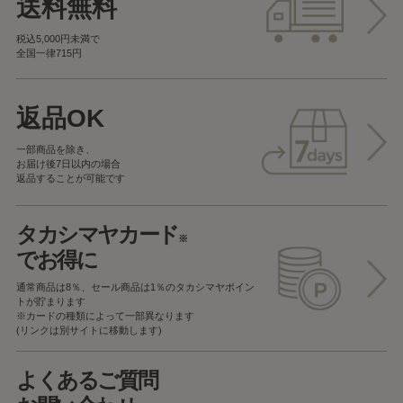
送料無料
税込5,000円未満で
全国一律715円
返品OK
一部商品を除き、
お届け後7日以内の場合
返品することが可能です
タカシマヤカード
※
でお得に
通常商品は8％、セール商品は1％の
タカシマヤポイン
トが貯まります
※カードの種類によって一部異なります
(リンクは別サイトに移動します)
よくあるご質問