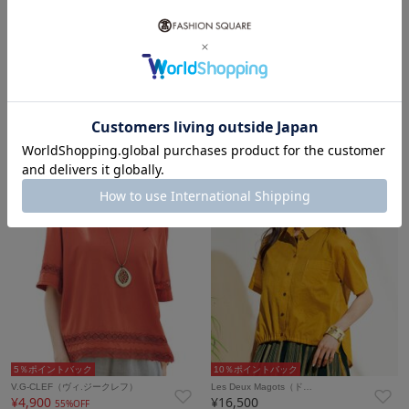
10％ポイントバック
5％ポイントバック
高島屋(タカシマヤ)
V.G-CLEF（ヴィ.ジークレフ）
¥8,800
¥4,900
55%OFF
NEW
5％ポイントバック
10％ポイントバック
V.G-CLEF（ヴィ.ジークレフ）
Les Deux Magots（ド…
¥4,900
¥16,500
55%OFF