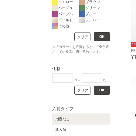
イエロー
ブラウン
ベージュ
グリーン
パープル
ブルー
ゴールド
シルバー
その他
OK
クリア
1
※「カラー」を選択すると、「全色表
F
示」での検索に切り替わります。
¥
価格
円 ～
円
OK
クリア
入荷タイプ
指定なし
新入荷