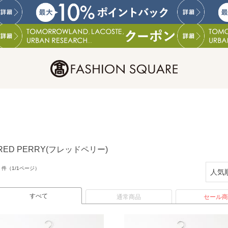
RED PERRY(フレッドペリー)
件（1/1ページ）
すべて
通常商品
セール商