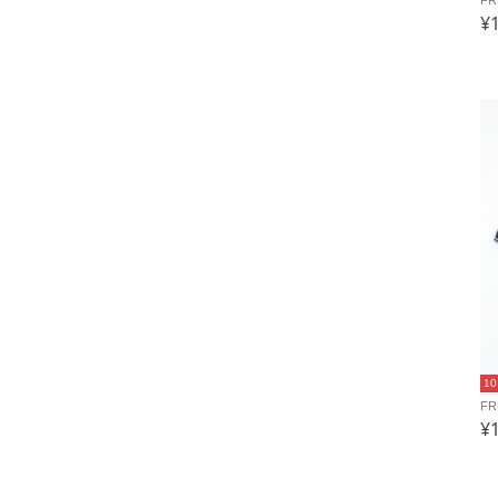
¥
1
F
¥