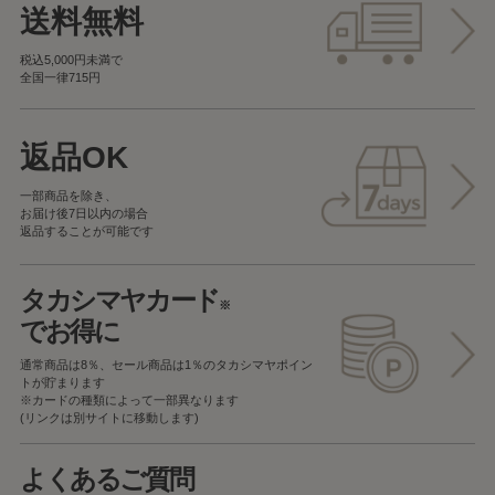
送料無料
税込5,000円未満で
全国一律715円
返品OK
一部商品を除き、
お届け後7日以内の場合
返品することが可能です
タカシマヤカード
※
でお得に
通常商品は8％、セール商品は1％の
タカシマヤポイン
トが貯まります
※カードの種類によって一部異なります
(リンクは別サイトに移動します)
よくあるご質問