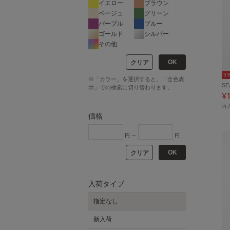
イエロー
ブラウン
ベージュ
グリーン
パープル
ブルー
ゴールド
シルバー
その他
OK
クリア
5
※「カラー」を選択すると、「全色表
SE
示」での検索に切り替わります。
¥
再
価格
円 ～
円
OK
クリア
入荷タイプ
指定なし
新入荷