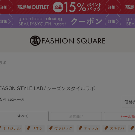
ルラボ
EASON STYLE LAB / シーズンスタイルラボ
5
件（1/2ページ）
すべて
通常商品
セール商
オリジナル
リネン
ヴァジック
ティッカ
ヌキテパ