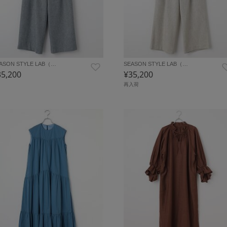
ASON STYLE LAB（…
SEASON STYLE LAB（…
35,200
¥35,200
再入荷