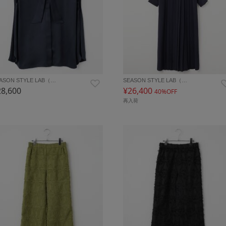
ASON STYLE LAB（…
SEASON STYLE LAB（…
28,600
¥26,400
40%OFF
再入荷