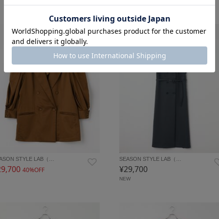
再入荷
ASON STYLE LAB（…
SEASON STYLE LAB（…
29,700
¥29,700
40%OFF
NEW