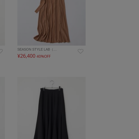
SEASON STYLE LAB（…
¥26,400
40%OFF