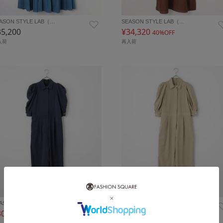
ASON STYLE LAB（…
SEASON STYLE LAB（…
35,200
¥34,320
40%OFF
入荷
再入荷
ASON STYLE LAB（…
SEASON STYLE LAB（…
30,360
¥30,360
40%OFF
40%OFF