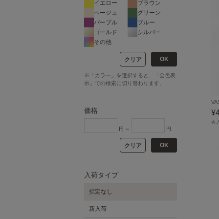
イエロー
ブラウン
ベージュ
グリーン
パープル
ブルー
ゴールド
シルバー
その他
OK
クリア
※「カラー」を選択すると、「全色表
示」での検索に切り替わります。
VA
価格
¥
再
円 ～
円
OK
クリア
入荷タイプ
指定なし
新入荷