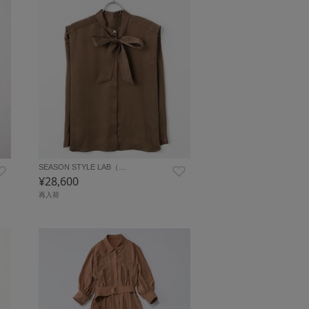
SEASON STYLE LAB（…
¥28,600
再入荷