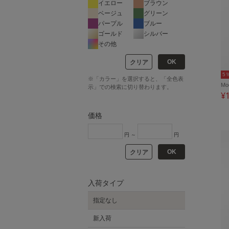
イエロー
ブラウン
ベージュ
グリーン
パープル
ブルー
ゴールド
シルバー
その他
OK
クリア
5
※「カラー」を選択すると、「全色表
M
示」での検索に切り替わります。
¥
価格
円 ～
円
OK
クリア
入荷タイプ
指定なし
新入荷