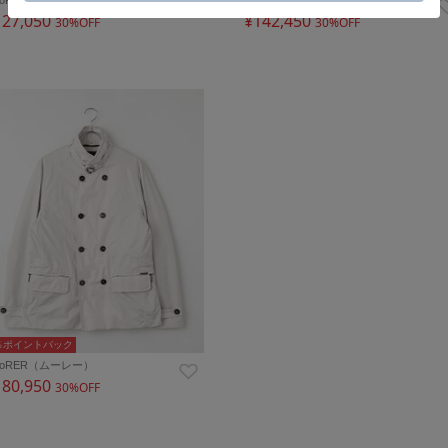
127,050
¥142,450
30%OFF
30%OFF
％ポイントバック
ooRER（ムーレー）
180,950
30%OFF