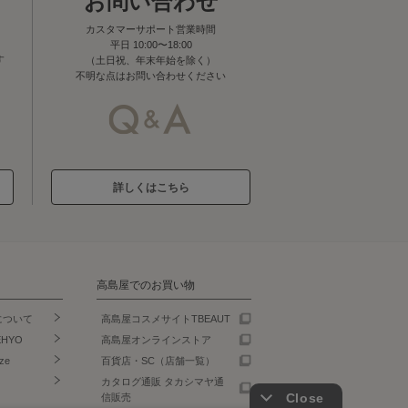
お問い合わせ
カスタマーサポート営業時間
平日 10:00〜18:00
す
（土日祝、年末年始を除く）
不明な点はお問い合わせください
詳しくはこちら
高島屋でのお買い物
について
高島屋コスメサイトTBEAUT
EHYO
高島屋オンラインストア
ze
百貨店・SC（店舗一覧）
カタログ通販 タカシマヤ通
信販売