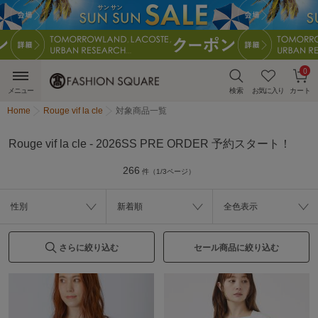
0
メニュー
検索
お気に入り
カート
Home
Rouge vif la cle
対象商品一覧
Rouge vif la cle - 2026SS PRE ORDER 予約スタート！
266
件（1/3ページ）
性別
新着順
全色表示
さらに絞り込む
セール商品に絞り込む