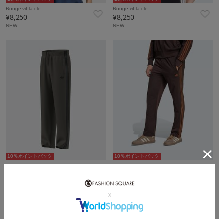
Rouge vif la cle
Rouge vif la cle
¥8,250
¥8,250
NEW
NEW
10％ポイントバック
10％ポイントバック
Rouge vif la cle
Rouge vif la cle
¥12,100
¥12,100
NEW
NEW