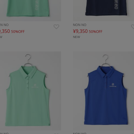
N NO
NON NO
9,350
¥9,350
50%OFF
50%OFF
EW
NEW
N NO
NON NO