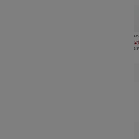
Ma
¥
N