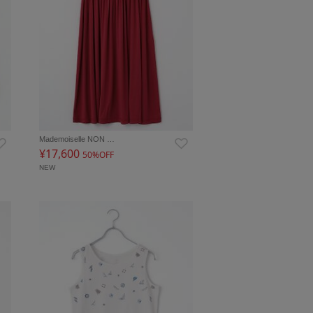
Mademoiselle NON …
¥17,600
50%OFF
NEW