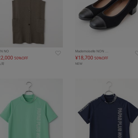
N NO
Mademoiselle NON …
22,000
¥18,700
50%OFF
50%OFF
入荷
NEW