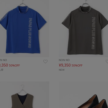
N NO
NON NO
9,350
¥9,350
50%OFF
50%OFF
入荷
NEW