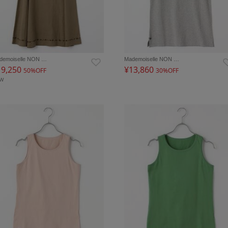
demoiselle NON …
Mademoiselle NON …
19,250
¥13,860
50%OFF
30%OFF
EW