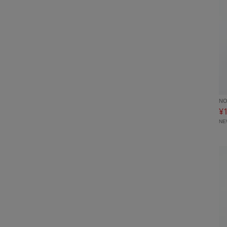
NO
¥
N