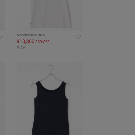
Mademoiselle NON …
¥13,860
30%OFF
再入荷