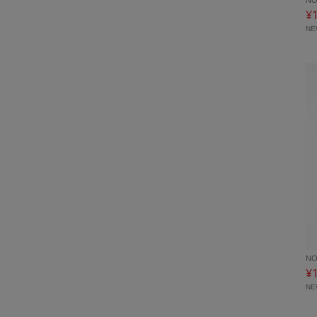
¥
N
NO
¥
N