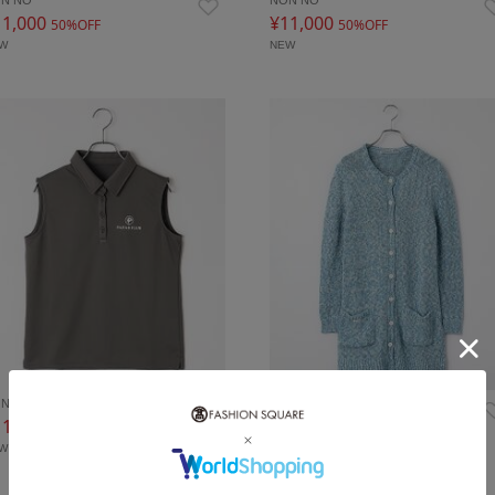
11,000
¥11,000
50%OFF
50%OFF
EW
NEW
N NO
Mademoiselle NON …
11,000
¥36,300
50%OFF
50%OFF
EW
NEW