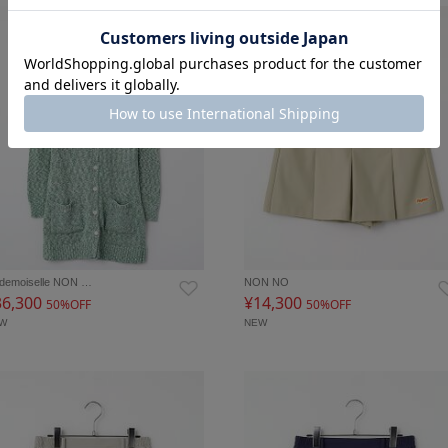
demoiselle NON …
NON NO
36,300
¥14,300
50%OFF
50%OFF
EW
NEW