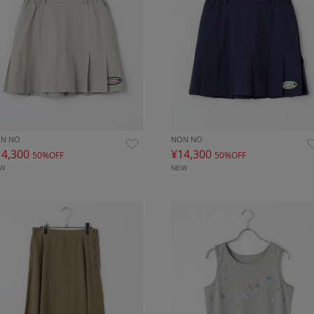
N NO
NON NO
14,300
¥14,300
50%OFF
50%OFF
EW
NEW