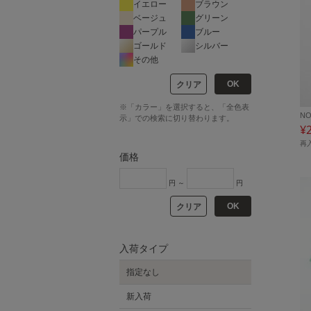
イエロー
ブラウン
ベージュ
グリーン
パープル
ブルー
ゴールド
シルバー
その他
OK
クリア
※「カラー」を選択すると、「全色表
NO
示」での検索に切り替わります。
¥
再
価格
円 ～
円
OK
クリア
入荷タイプ
指定なし
新入荷