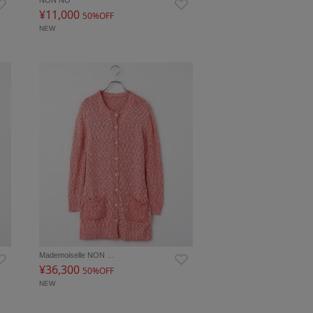
¥11,000
50%OFF
NEW
Mademoiselle NON …
¥36,300
50%OFF
NEW