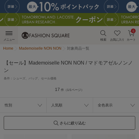
0
メニュー
検索
お気に入り
カート
Home
Mademoiselle NON NON
対象商品一覧
【セール】Mademoiselle NON NON / マドモアゼルノンノ
ン
条件：
シューズ、バッグ、セール価格
17
件（1/1ページ）
性別
人気順
全色表示
さらに絞り込む