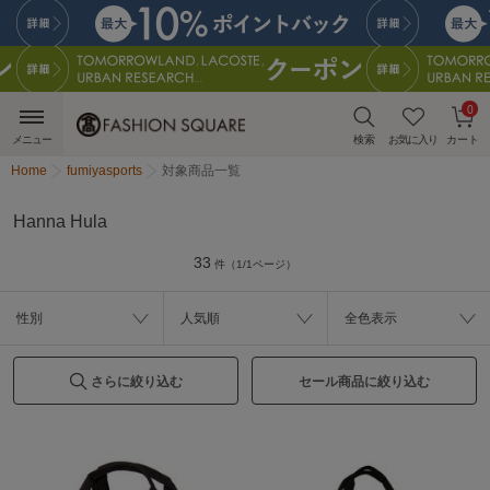
0
メニュー
検索
お気に入り
カート
Home
fumiyasports
対象商品一覧
Hanna Hula
33
件（1/1ページ）
性別
人気順
全色表示
さらに絞り込む
セール商品に絞り込む