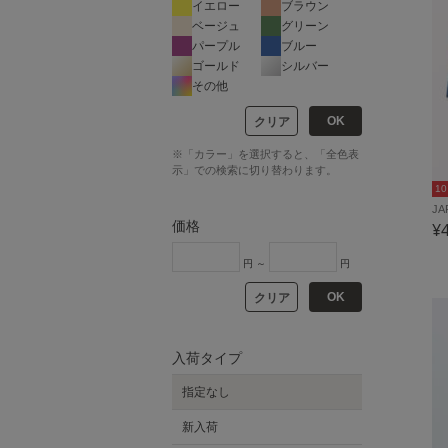
イエロー
ブラウン
ベージュ
グリーン
パープル
ブルー
ゴールド
シルバー
その他
OK
クリア
※「カラー」を選択すると、「全色表
示」での検索に切り替わります。
1
JA
価格
¥
円 ～
円
OK
クリア
入荷タイプ
指定なし
新入荷