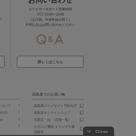
カスタマーサポート営業時間
平日 10:00〜18:00
す
（土日祝、年末年始を除く）
不明な点はお問い合わせください
詳しくはこちら
高島屋でのお買い物
について
高島屋コスメサイトTBEAUT
EHYO
高島屋オンラインストア
ze
百貨店・SC（店舗一覧）
カタログ通販 タカシマヤ通
信販売