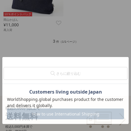
10％ポイントバック
岡山かばん
¥11,000
再入荷
3
件（1/1ページ）
さらに絞り込む
税込5,000円以上で
送料無料
税込5,000円未満で