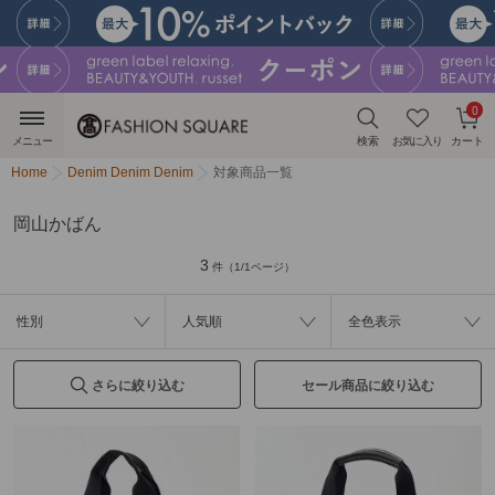
0
メニュー
検索
お気に入り
カート
Home
Denim Denim Denim
対象商品一覧
岡山かばん
3
件（1/1ページ）
性別
人気順
全色表示
さらに絞り込む
セール商品に絞り込む