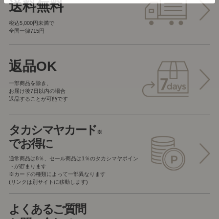
送料無料
税込5,000円未満で
全国一律715円
返品OK
一部商品を除き、
お届け後7日以内の場合
返品することが可能です
タカシマヤカード
※
でお得に
通常商品は8％、セール商品は1％の
タカシマヤポイン
トが貯まります
※カードの種類によって一部異なります
(リンクは別サイトに移動します)
よくあるご質問