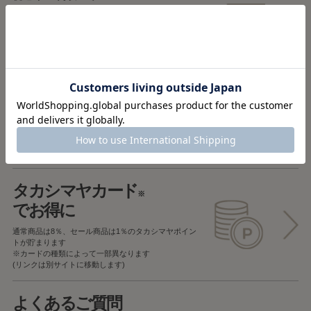
送料無料
税込5,000円未満で
全国一律715円
返品OK
一部商品を除き、
お届け後7日以内の場合
返品することが可能です
タカシマヤカード
※
でお得に
通常商品は8％、セール商品は1％の
タカシマヤポイン
トが貯まります
※カードの種類によって一部異なります
(リンクは別サイトに移動します)
よくあるご質問