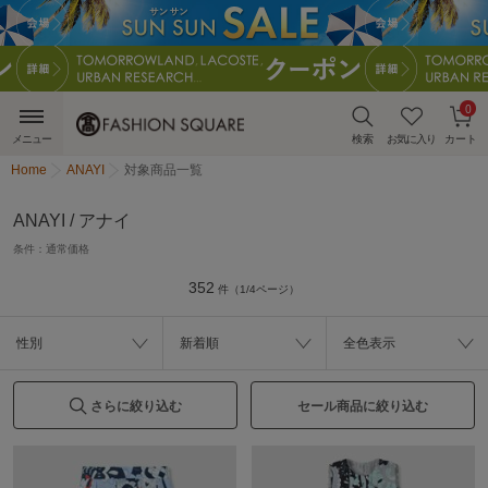
0
メニュー
検索
お気に入り
カート
Home
ANAYI
対象商品一覧
ANAYI / アナイ
条件：
通常価格
352
件（1/4ページ）
性別
新着順
全色表示
さらに絞り込む
セール商品に絞り込む