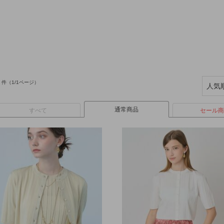
件（1/1ページ）
通常商品
すべて
セール商