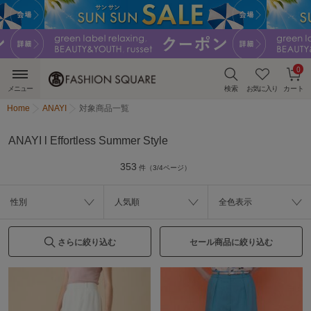
0
メニュー
検索
お気に入り
カート
Home
ANAYI
対象商品一覧
ANAYI l Effortless Summer Style
353
件（3/4ページ）
性別
人気順
全色表示
さらに絞り込む
セール商品に絞り込む