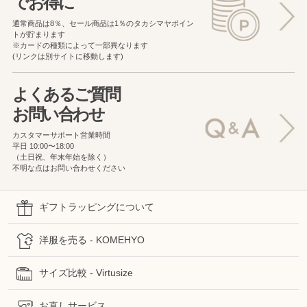
でお得に
通常商品は8％、セール商品は1％の
タカシマヤポイン
トが貯まります
※カードの種類によって一部異なります
(リンクは別サイトに移動します)
よくあるご質問
お問い合わせ
カスタマーサポート営業時間
平日 10:00〜18:00
（土日祝、年末年始を除く）
不明な点はお問い合わせください
ギフトラッピングについて
洋服を売る - KOMEHYO
サイズ比較 - Virtusize
お直しサービス