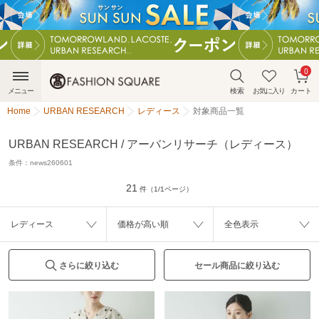
0
メニュー
検索
お気に入り
カート
Home
URBAN RESEARCH
レディース
対象商品一覧
URBAN RESEARCH / アーバンリサーチ（レディース）
条件：
news260601
21
件（1/1ページ）
レディース
価格が高い順
全色表示
さらに絞り込む
セール商品に絞り込む