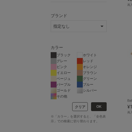
再
ブランド
カラー
ブラック
ホワイト
グレー
レッド
ピンク
オレンジ
イエロー
ブラウン
ベージュ
グリーン
パープル
ブルー
ゴールド
シルバー
その他
Bal
¥
OK
クリア
再
※「カラー」を選択すると、「全色表
示」での検索に切り替わります。