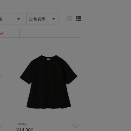
品
Ballsey
¥14,300