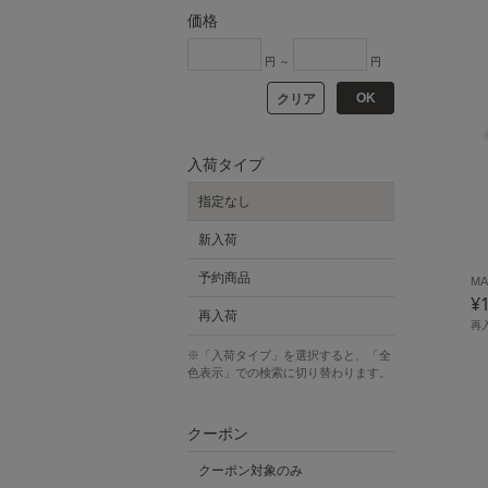
価格
円 ～
円
OK
クリア
入荷タイプ
指定なし
新入荷
予約商品
MA
¥
再入荷
再
※「入荷タイプ」を選択すると、「全
色表示」での検索に切り替わります。
クーポン
クーポン対象のみ