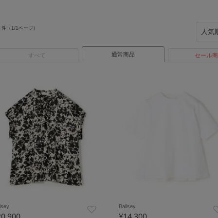
件（1/1ページ）
通常商品
すべて
セール商
lsey
Ballsey
20,900
¥14,300