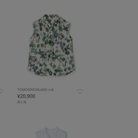
TOMORROWLAND coll…
¥20,900
再入荷