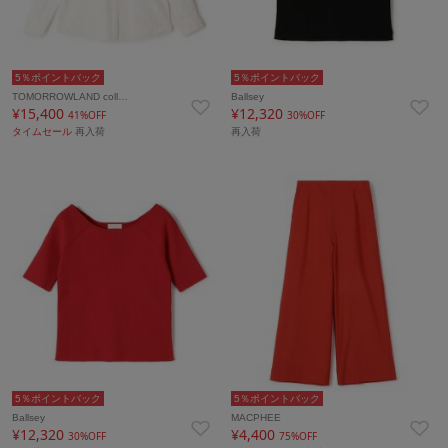
5％ポイントバック
5％ポイントバック
TOMORROWLAND coll…
Ballsey
¥15,400
¥12,320
41%OFF
30%OFF
タイムセール
再入荷
再入荷
5％ポイントバック
5％ポイントバック
Ballsey
MACPHEE
¥12,320
¥4,400
30%OFF
75%OFF