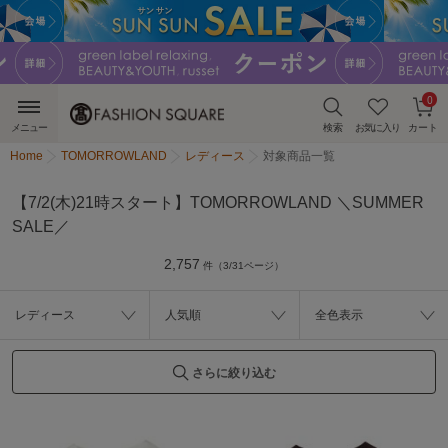
0
メニュー
検索
お気に入り
カート
Home
TOMORROWLAND
レディース
対象商品一覧
【7/2(木)21時スタート】TOMORROWLAND ＼SUMMER
SALE／
2,757
件（3/31ページ）
レディース
人気順
全色表示
さらに絞り込む