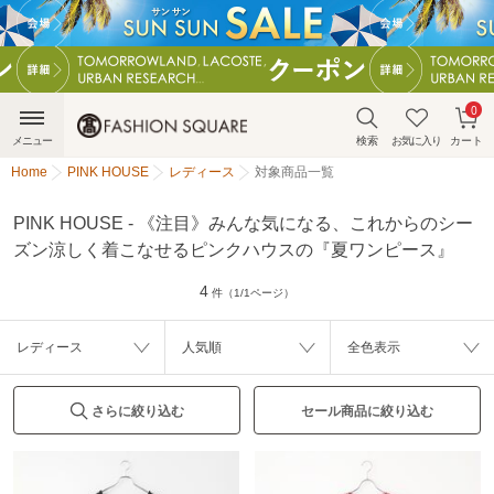
0
メニュー
検索
お気に入り
カート
Home
PINK HOUSE
レディース
対象商品一覧
PINK HOUSE - 《注目》みんな気になる、これからのシー
ズン涼しく着こなせるピンクハウスの『夏ワンピース』
4
件（1/1ページ）
レディース
人気順
全色表示
さらに絞り込む
セール商品に絞り込む