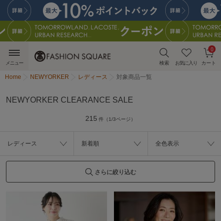
0
メニュー
検索
お気に入り
カート
Home
NEWYORKER
レディース
対象商品一覧
NEWYORKER CLEARANCE SALE
215
件（1/3ページ）
レディース
新着順
全色表示
さらに絞り込む