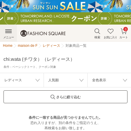
0
メニュー
検索
お気に入り
カート
Home
maison de F
レディース
対象商品一覧
chi.wata (チワタ）（レディース）
条件：
ベーシックトート、クーポン対象
レディース
人気順
全色表示
さらに絞り込む
条件に一致する商品が見つかりませんでした。
恐れ入りますが、別の条件をご指定のうえ、
再検索をお願い致します。