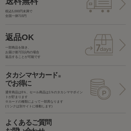
送料無料
税込5,000円未満で
全国一律715円
返品OK
一部商品を除き、
お届け後7日以内の場合
返品することが可能です
タカシマヤカード
※
でお得に
通常商品は8％、セール商品は1％の
タカシマヤポイン
トが貯まります
※カードの種類によって一部異なります
(リンクは別サイトに移動します)
よくあるご質問
お問い合わせ