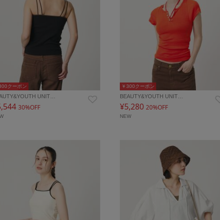
300クーポン
￥300クーポン
AUTY&YOUTH UNIT…
BEAUTY&YOUTH UNIT…
5,544
¥5,280
30%OFF
20%OFF
EW
NEW