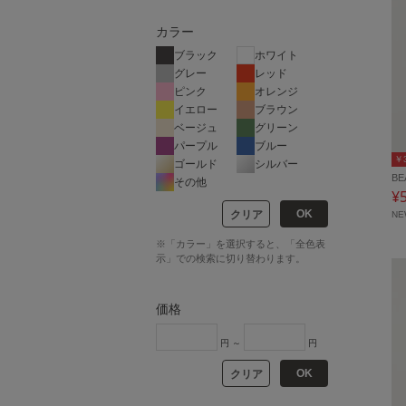
カラー
ブラック
ホワイト
グレー
レッド
ピンク
オレンジ
イエロー
ブラウン
ベージュ
グリーン
パープル
ブルー
￥
ゴールド
シルバー
BE
その他
¥
OK
クリア
N
※「カラー」を選択すると、「全色表
示」での検索に切り替わります。
価格
円 ～
円
OK
クリア