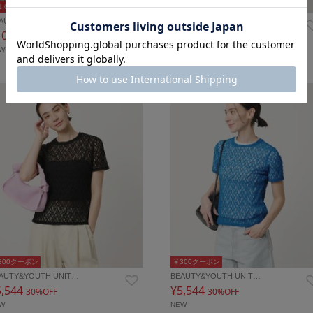
1,000クーポン
￥1,000クーポン
AUTY&YOUTH UNIT…
BEAUTY&YOUTH UNIT…
10,010
¥10,472
30%OFF
30%OFF
EW
NEW
300クーポン
￥300クーポン
AUTY&YOUTH UNIT…
BEAUTY&YOUTH UNIT…
5,544
¥5,544
30%OFF
30%OFF
EW
NEW