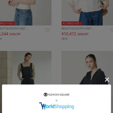
300クーポン
￥1,000クーポン
AUTY&YOUTH UNIT…
BEAUTY&YOUTH UNIT…
5,544
¥10,472
30%OFF
30%OFF
EW
NEW