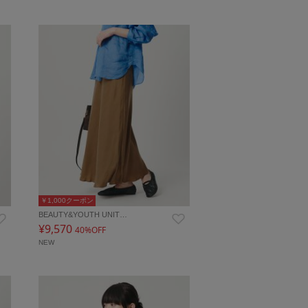
￥1,000クーポン
BEAUTY&YOUTH UNIT…
¥9,570
40%OFF
NEW