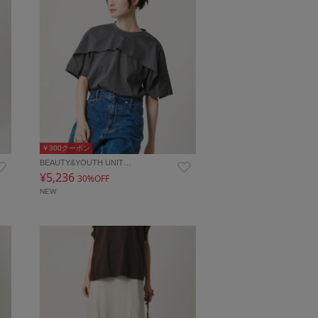
￥300クーポン
BEAUTY&YOUTH UNIT…
¥5,236
30%OFF
NEW