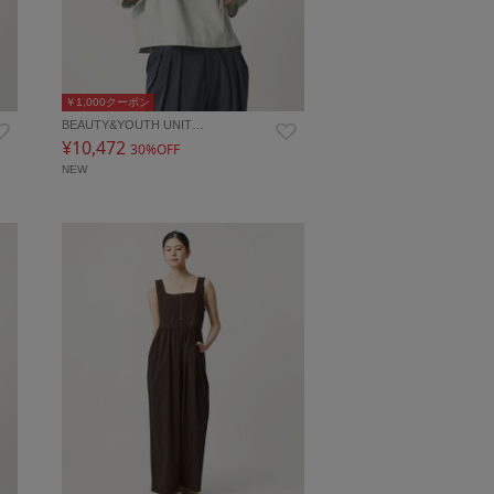
￥1,000クーポン
BEAUTY&YOUTH UNIT…
¥10,472
30%OFF
NEW