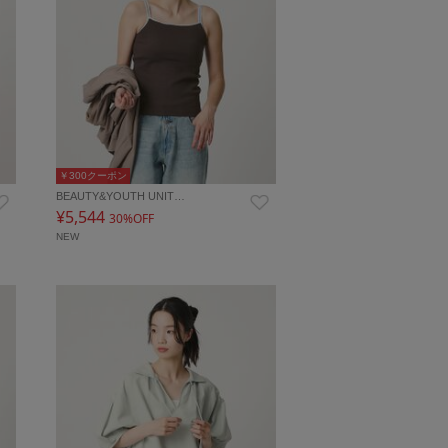
￥300クーポン
BEAUTY&YOUTH UNIT…
¥5,544
30%OFF
NEW