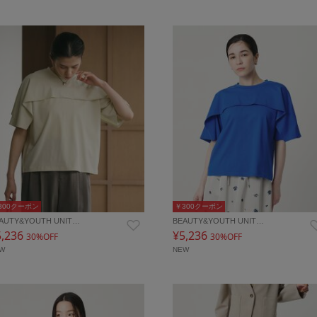
300クーポン
￥300クーポン
AUTY&YOUTH UNIT…
BEAUTY&YOUTH UNIT…
5,236
¥5,236
30%OFF
30%OFF
EW
NEW