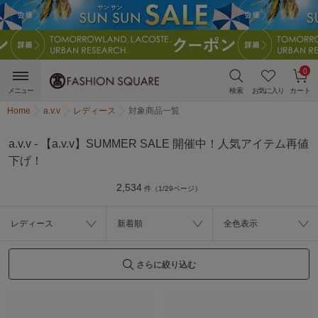
0
メニュー
検索
お気に入り
カート
Home
a.v.v
レディース
対象商品一覧
a.v.v - 【a.v.v】SUMMER SALE 開催中！人気アイテム再値
下げ！
2,534
件（1/29ページ）
レディース
新着順
全色表示
さらに絞り込む