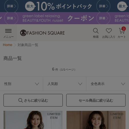
0
メニュー
検索
お気に入り
カート
Home
対象商品一覧
商品一覧
6
件（1/1ページ）
性別
人気順
全色表示
さらに絞り込む
セール商品に絞り込む