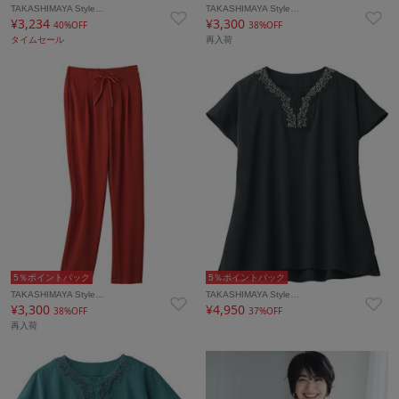
TAKASHIMAYA Style…
TAKASHIMAYA Style…
¥3,234
¥3,300
40%OFF
38%OFF
タイムセール
再入荷
5％ポイントバック
5％ポイントバック
TAKASHIMAYA Style…
TAKASHIMAYA Style…
¥3,300
¥4,950
38%OFF
37%OFF
再入荷