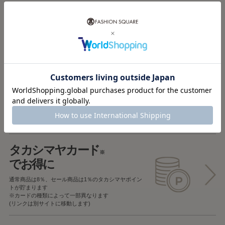
税込5,000円以上で
送料無料
税込5,000円未満で
全国一律715円
返品OK
一部商品を除き、
お届け後7日以内の場合
返品することが可能です
タカシマヤカード
※
でお得に
通常商品は8％、セール商品は1％の
タカシマヤポイン
トが貯まります
※カードの種類によって一部異なります
(リンクは別サイトに移動します)