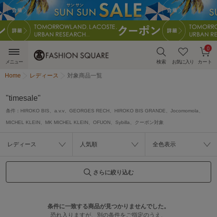
0
メニュー
検索
お気に入り
カート
Home
レディース
対象商品一覧
"timesale"
条件：
HIROKO BIS、a.v.v、GEORGES RECH、HIROKO BIS GRANDE、Jocomomola、
MICHEL KLEIN、MK MICHEL KLEIN、OFUON、Sybilla、クーポン対象
レディース
人気順
全色表示
さらに絞り込む
条件に一致する商品が見つかりませんでした。
恐れ入りますが、別の条件をご指定のうえ、