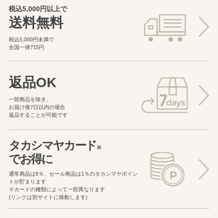
税込5,000円以上で
送料無料
税込5,000円未満で
全国一律715円
返品OK
一部商品を除き、
お届け後7日以内の場合
返品することが可能です
タカシマヤカード
※
でお得に
通常商品は8％、セール商品は1％の
タカシマヤポイン
トが貯まります
※カードの種類によって一部異なります
(リンクは別サイトに移動します)