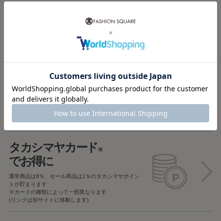
税込5,000円以上で
送料無料
税込5,000円未満で
全国一律715円
返品OK
一部商品を除き、
お届け後7日以内の場合
返品することが可能です
タカシマヤカード
※
でお得に
通常商品は8％、セール商品は1％の
タカシマヤポイン
トが貯まります
※カードの種類によって一部異なります
(リンクは別サイトに移動します)