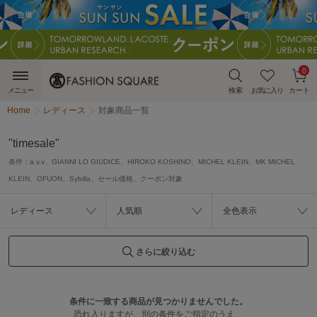
0
メニュー
検索
お気に入り
カート
Home
レディース
対象商品一覧
"timesale"
条件：
a.v.v、GIANNI LO GIUDICE、HIROKO KOSHINO、MICHEL KLEIN、MK MICHEL
KLEIN、OFUON、Sybilla、セール価格、クーポン対象
レディース
人気順
全色表示
さらに絞り込む
条件に一致する商品が見つかりませんでした。
恐れ入りますが、別の条件をご指定のうえ、