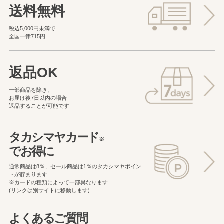
送料無料
税込5,000円未満で
全国一律715円
返品OK
一部商品を除き、
お届け後7日以内の場合
返品することが可能です
タカシマヤカード
※
でお得に
通常商品は8％、セール商品は1％の
タカシマヤポイン
トが貯まります
※カードの種類によって一部異なります
(リンクは別サイトに移動します)
よくあるご質問