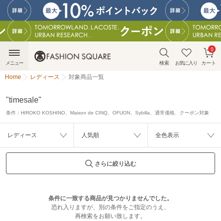
0
メニュー
検索
お気に入り
カート
Home
レディース
対象商品一覧
"timesale"
条件：
HIROKO KOSHINO、Maison de CINQ、OFUON、Sybilla、通常価格、クーポン対象
レディース
人気順
全色表示
さらに絞り込む
条件に一致する商品が見つかりませんでした。
恐れ入りますが、別の条件をご指定のうえ、
再検索をお願い致します。