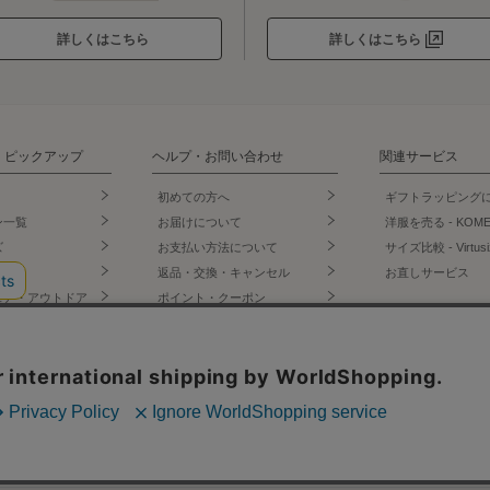
詳しくはこちら
詳しくはこちら
・ピックアップ
ヘルプ・お問い合わせ
関連サービス
初めての方へ
ギフトラッピング
ン一覧
お届けについて
洋服を売る - KOM
ズ
お支払い方法について
サイズ比較 - Virtusi
ズ
返品・交換・キャンセル
お直しサービス
ェア・アウトドア
ポイント・クーポン
公式SNS
店
会員登録について
門店
お問い合わせ
LINE
ー・インナー
よくあるご質問
Instagram
オリジナルショッ
サイトからのお知らせ
X
Facebook