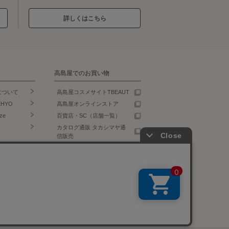
詳しくはこちら
高島屋でのお買い物
について
高島屋コスメサイトTBEAUT
EHYO
高島屋オンラインストア
ze
百貨店・SC（店舗一覧）
カタログ通販 タカシマヤ通
信販売
食料品宅配 ローズキッチン