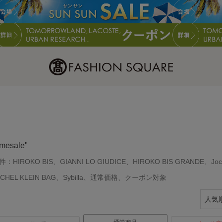
imesale"
件：
HIROKO BIS、GIANNI LO GIUDICE、HIROKO BIS GRANDE、Jo
ICHEL KLEIN BAG、Sybilla、通常価格、クーポン対象