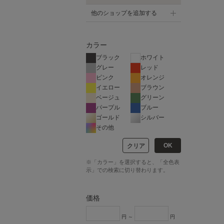
他のショップを追加する
カラー
ブラック
ホワイト
グレー
レッド
ピンク
オレンジ
イエロー
ブラウン
ベージュ
グリーン
パープル
ブルー
ゴールド
シルバー
その他
OK
クリア
※「カラー」を選択すると、「全色表
示」での検索に切り替わります。
価格
円 ～
円