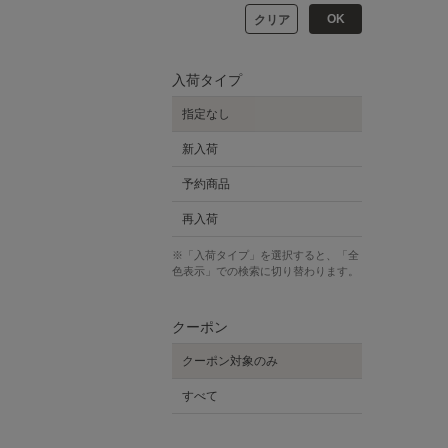
OK
クリア
入荷タイプ
指定なし
新入荷
予約商品
再入荷
※「入荷タイプ」を選択すると、「全
色表示」での検索に切り替わります。
クーポン
クーポン対象のみ
すべて