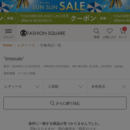
0
メニュー
検索
お気に入り
カート
Home
レディース
対象商品一覧
"timesale"
条件：
GIANNI LO GIUDICE、HIROKO KOSHINO、MK MICHEL KLEIN、OFUON、Sybilla、
通常価格、クーポン対象
レディース
人気順
全色表示
さらに絞り込む
条件に一致する商品が見つかりませんでした。
恐れ入りますが、別の条件をご指定のうえ、