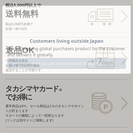
税込5,000円以上で
送料無料
税込5,000円未満で
全国一律715円
返品OK
一部商品を除き、
お届け後7日以内の場合
返品することが可能です
タカシマヤカード
※
でお得に
通常商品は8％、セール商品は1％の
タカシマヤポイン
トが貯まります
※カードの種類によって一部異なります
(リンクは別サイトに移動します)