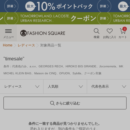
0
メニュー
検索
お気に入り
カート
Home
レディース
対象商品一覧
"timesale"
条件：
代表色のみ、a.v.v、GEORGES RECH、HIROKO BIS GRANDE、Jocomomola、MK
MICHEL KLEIN BAG、Maison de CINQ、OFUON、Sybilla、クーポン対象
レディース
人気順
代表色表示
さらに絞り込む
条件に一致する商品が見つかりませんでした。
恐れ入りますが、別の条件をご指定のうえ、