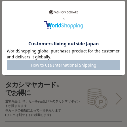
税込5,000円以上で
送料無料
税込5,000円未満で
全国一律715円
返品OK
一部商品を除き、
お届け後7日以内の場合
返品することが可能です
タカシマヤカード
※
でお得に
通常商品は8％、セール商品は1％の
タカシマヤポイン
トが貯まります
※カードの種類によって一部異なります
(リンクは別サイトに移動します)