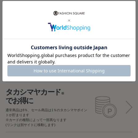
税込5,000円以上で
送料無料
税込5,000円未満で
全国一律715円
返品OK
一部商品を除き、
お届け後7日以内の場合
返品することが可能です
タカシマヤカード
※
でお得に
通常商品は8％、セール商品は1％の
タカシマヤポイン
トが貯まります
※カードの種類によって一部異なります
(リンクは別サイトに移動します)